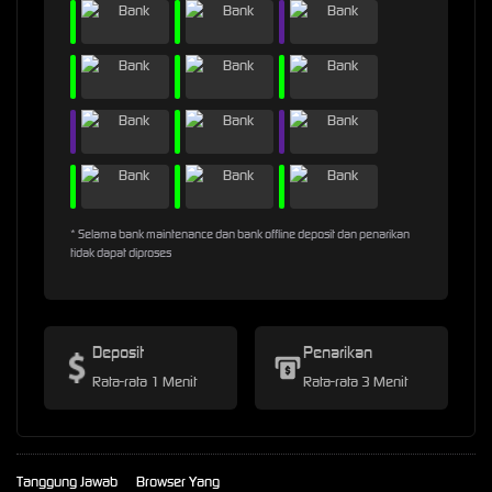
* Selama bank maintenance dan bank offline deposit dan penarikan
tidak dapat diproses
Deposit
Penarikan
Rata-rata 1 Menit
Rata-rata 3 Menit
Tanggung Jawab
Browser Yang