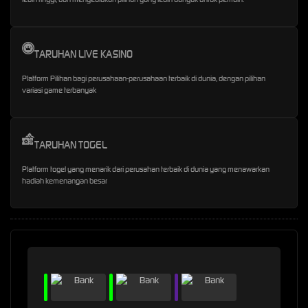
TARUHAN LIVE KASINO
Platform Pilihan bagi perusahaan-perusahaan terbaik di dunia, dengan pilihan
variasi game terbanyak
TARUHAN TOGEL
Platform togel yang menarik dari perusahan terbaik di dunia yang menawarkan
hadiah kemenangan besar