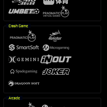
Crash Game
Arcade