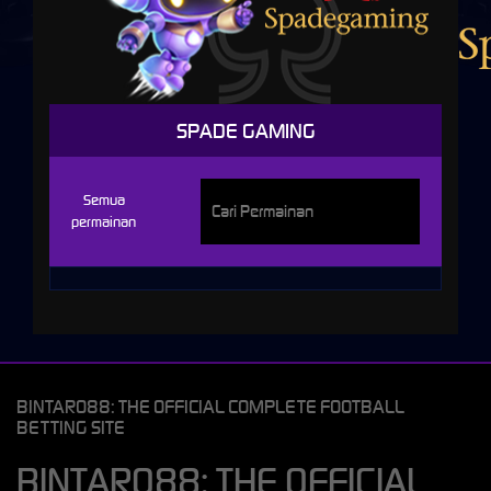
SPADE GAMING
Semua
permainan
BINTARO88: THE OFFICIAL COMPLETE FOOTBALL
BETTING SITE
BINTARO88: THE OFFICIAL