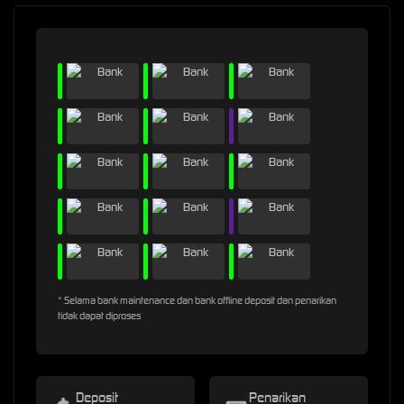
* Selama bank maintenance dan bank offline deposit dan penarikan
tidak dapat diproses
Deposit
Penarikan