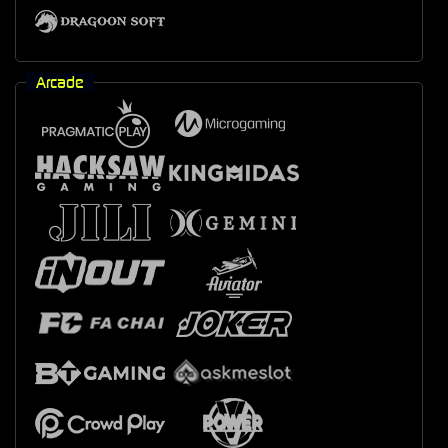
Arcade