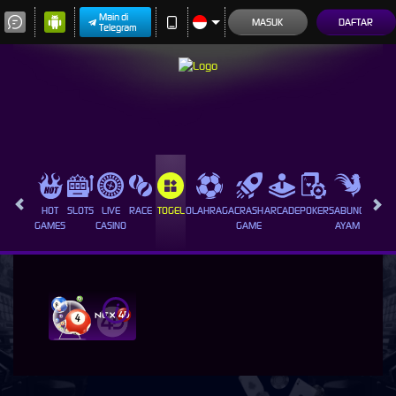
Main di
MASUK
DAFTAR
Telegram
HOT
SLOTS
LIVE
RACE
TOGEL
OLAHRAGA
CRASH
ARCADE
POKER
SABUNG
PROMO
GAMES
CASINO
GAME
AYAM
i