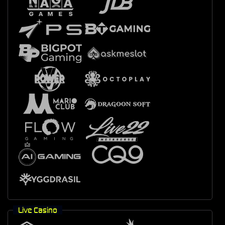
Live Casino